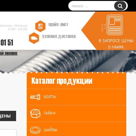
прайс-лист
дельник - пятница
9:00 - 18:00
условия доставки
 01 51
В ЗАПРОСЕ ЦЕНЫ:
0 НАИМ.
ый звонок
Каталог продукции
БОЛТЫ
ГАЙКИ
ЦЕНЫ
ШАЙБЫ