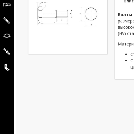
Опис
Болты
размер
высоко
(HV) ст
Матери
С
С
ц