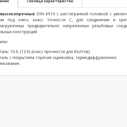
ание
Таблица характеристик
 высокопрочные
DIN 6914 с шестигранной головкой с увели
ом под ключ, класс точности С, для соединения и креп
нагруженных предварительно напряженных резьбовых соед
альных конструкций.
алы:
таль: 10.9, (12.9) (класс прочности для болтов)
таль с покрытием: горячая оцинковка, термодиффузионное
инкование.