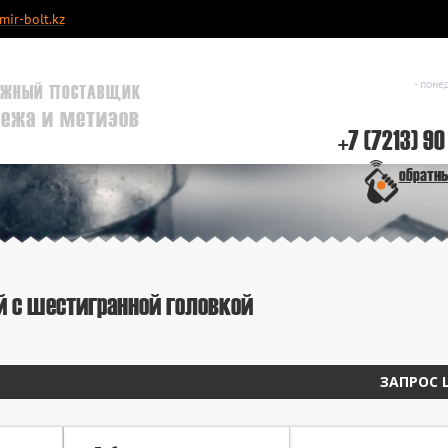
ir-bolt.kz
- поне
ЖНЫЙ ПОСТАВЩИК
пежа и метизов
+7 (7213) 90
обратн
й с шестигранной головкой
ЗАПРОС 