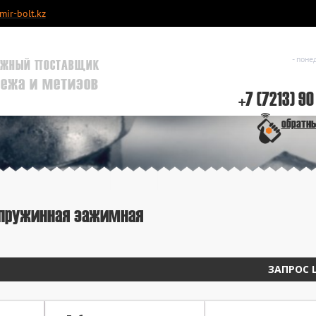
ir-bolt.kz
- поне
ЖНЫЙ ПОСТАВЩИК
пежа и метизов
+7 (7213) 90
обратн
я пружинная зажимная
ЗАПРОС 