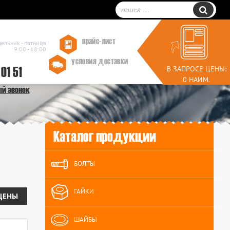
прайс-лист
дельник - пятница
9:00 - 18:00
условия доставки
 01 51
В ЗАПРОСЕ ЦЕНЫ:
0 НАИМ.
ый звонок
Каталог продукции
БОЛТЫ
ГАЙКИ
ЦЕНЫ
ШАЙБЫ